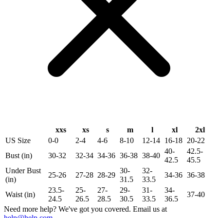
xxs
xs
s
m
l
xl
2xl
US Size
0-0
2-4
4-6
8-10
12-14
16-18
20-22
40-
42.5-
Bust (in)
30-32
32-34
34-36
36-38
38-40
42.5
45.5
Under Bust
30-
32-
25-26
27-28
28-29
34-36
36-38
(in)
31.5
33.5
23.5-
25-
27-
29-
31-
34-
Waist (in)
37-40
24.5
26.5
28.5
30.5
33.5
36.5
Need more help? We've got you covered. Email us at
help@help.com