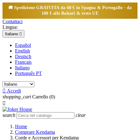
🚚 Spedizione
GRATUITA
da 60 € in Spagna & Portogallo · da
100 € alle Baleari & resto UE
Contattaci
Lingua:
Italiano

Español
English
Deutsch
Français
Italiano
Português PT

Accedi
shopping_cart
Carrello
(0)

search
clear
Home
Comprare Kendama
Corde e Accessori per Kendama