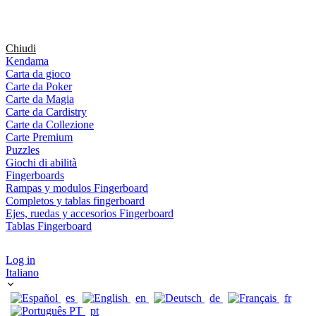
Chiudi
Kendama
Carta da gioco
Carte da Poker
Carte da Magia
Carte da Cardistry
Carte da Collezione
Carte Premium
Puzzles
Giochi di abilità
Fingerboards
Rampas y modulos Fingerboard
Completos y tablas fingerboard
Ejes, ruedas y accesorios Fingerboard
Tablas Fingerboard
Log in
Italiano
es
en
de
fr
pt