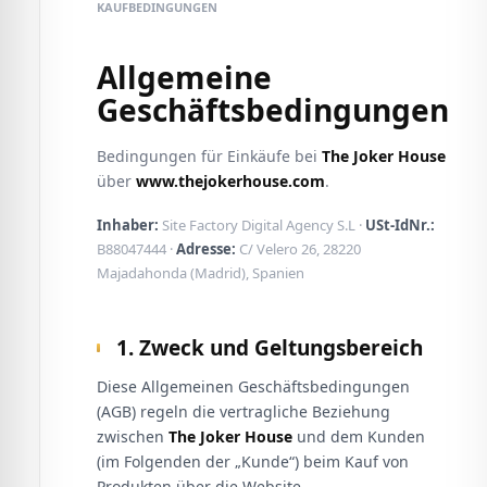
KAUFBEDINGUNGEN
Allgemeine
Geschäftsbedingungen
Bedingungen für Einkäufe bei
The Joker House
über
www.thejokerhouse.com
.
Inhaber:
Site Factory Digital Agency S.L ·
USt-IdNr.:
B88047444 ·
Adresse:
C/ Velero 26, 28220
Majadahonda (Madrid), Spanien
1. Zweck und Geltungsbereich
Diese Allgemeinen Geschäftsbedingungen
(AGB) regeln die vertragliche Beziehung
zwischen
The Joker House
und dem Kunden
(im Folgenden der „Kunde“) beim Kauf von
Produkten über die Website