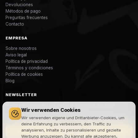
Devoluciones
Métodos de pago
Preguntas frecuentes
Contacto
EMPRESA
Sobre nosotros
Aviso legal
Política de privacidad
Términos y condiciones
Política de cookies
Blog
NEWSLETTER
Novedades, lanzamientos y ofertas exclusivas. Sin spam.
Wir verwenden Cookies
Wir verwenden eigene und Drittanbieter-Cookies, um
deine Erfahrung zu verbessern, den Traffic zu
analysieren, Inhalte zu personalisieren und gezielte
Suscribirme
Werbung anzuzeigen. Du kannst alle akzeptieren,