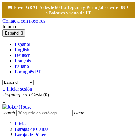
🚚 Envío
GRATIS
desde 60 € a España y Portugal · desde 100 €
a Baleares y resto de UE
Contacta con nosotros
Idioma:
Español

Español
English
Deutsch
Français
Italiano
Português PT

Iniciar sesión
shopping_cart
Cesta
(0)

search
clear
Inicio
Barajas de Cartas
Baraja de Póker