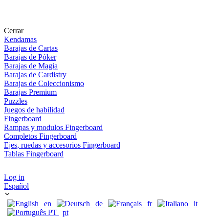
Cerrar
Kendamas
Barajas de Cartas
Barajas de Póker
Barajas de Magia
Barajas de Cardistry
Barajas de Coleccionismo
Barajas Premium
Puzzles
Juegos de habilidad
Fingerboard
Rampas y modulos Fingerboard
Completos Fingerboard
Ejes, ruedas y accesorios Fingerboard
Tablas Fingerboard
Log in
Español
en
de
fr
it
pt